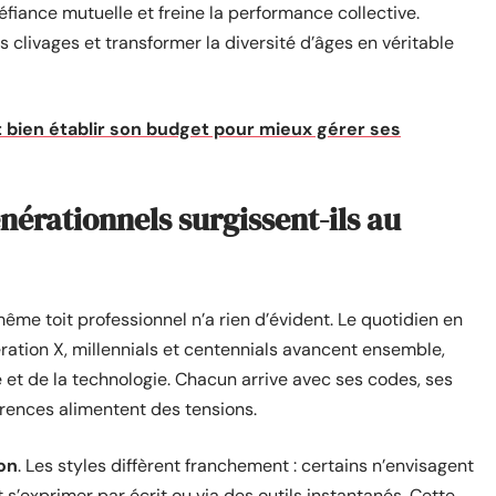
fiance mutuelle et freine la performance collective.
 clivages et transformer la diversité d’âges en véritable
 bien établir son budget pour mieux gérer ses
énérationnels surgissent-ils au
ême toit professionnel n’a rien d’évident. Le quotidien en
ation X, millennials et centennials avancent ensemble,
té et de la technologie. Chacun arrive avec ses codes, ses
férences alimentent des tensions.
on
. Les styles diffèrent franchement : certains n’envisagent
 s’exprimer par écrit ou via des outils instantanés. Cette