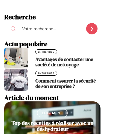
Recherche
Actu populaire
ENTREPRISE
Avantages de contacter une
société de nettoyage
ENTREPRISE
Comment assurer la sécurité
de son entreprise ?
Article du moment
LOGEMENT
Top des recettes à réaliser avec un
déshydrateur