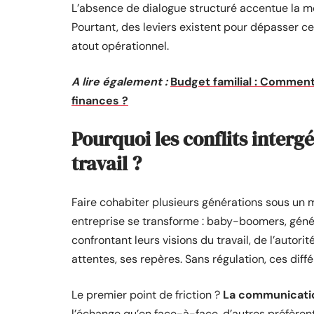
L’absence de dialogue structuré accentue la mé
Pourtant, des leviers existent pour dépasser ces
atout opérationnel.
A lire également :
Budget familial : Comment
finances ?
Pourquoi les conflits interg
travail ?
Faire cohabiter plusieurs générations sous un m
entreprise se transforme : baby-boomers, génér
confrontant leurs visions du travail, de l’autori
attentes, ses repères. Sans régulation, ces dif
Le premier point de friction ?
La communicati
l’échange qu’en face-à-face, d’autres préfèrent