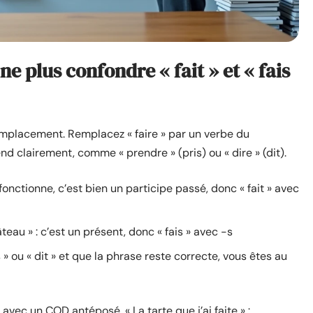
e plus confondre « fait » et « fais
emplacement. Remplacez « faire » par un verbe du
d clairement, comme « prendre » (pris) ou « dire » (dit).
ase fonctionne, c’est bien un participe passé, donc « fait » avec
teau » : c’est un présent, donc « fais » avec -s
» ou « dit » et que la phrase reste correcte, vous êtes au
avec un COD antéposé. « La tarte que j’ai faite » :