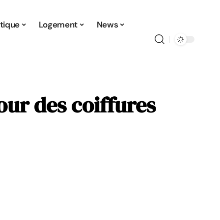
tique
Logement
News
our des coiffures