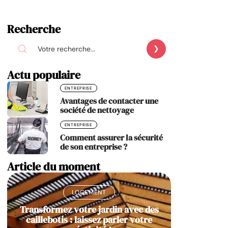
Recherche
Actu populaire
ENTREPRISE
Avantages de contacter une
société de nettoyage
ENTREPRISE
Comment assurer la sécurité
de son entreprise ?
Article du moment
LOGEMENT
Transformez votre jardin avec des
caillebotis : laissez parler votre