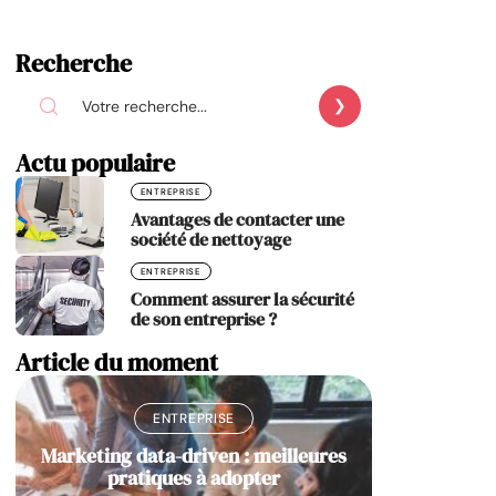
Recherche
Actu populaire
ENTREPRISE
Avantages de contacter une
société de nettoyage
ENTREPRISE
Comment assurer la sécurité
de son entreprise ?
Article du moment
ENTREPRISE
Marketing data-driven : meilleures
pratiques à adopter