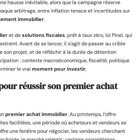
t une hausse inévitable, alors que la campagne réserve
que arbitrage, entre inflation tenace et incertitudes sur
sement immobilier
.
lier
et de
solutions fiscales
, prêt à taux zéro, loi Pinel, qui
treint. Avant de se lancer, il s’agit de passer au crible
son projet, et de réfléchir à la durée de détention
ticipation : contexte macroéconomique, fiscalité, politique
rminer le vrai
moment pour investir
.
 pour réussir son premier achat
’un
premier achat immobilier
. Au printemps, l’offre
sites facilitées, une période où acheteurs et vendeurs se
ffre une fenêtre pour négocier, les vendeurs cherchant
on froide, le marché ralentit : certains propriétaires